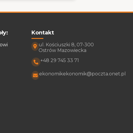
ły:
Kontakt
rowi
ul. Kościuszki 8, 07-300
Ostrów Mazowiecka
+48 29 745 33 71
ekonomikekonomik@poczta.onet.pl