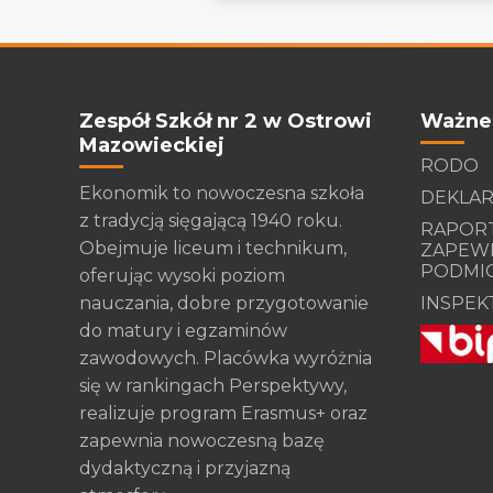
Zespół Szkół nr 2 w Ostrowi
Ważne 
Mazowieckiej
RODO
Ekonomik to nowoczesna szkoła
DEKLAR
z tradycją sięgającą 1940 roku.
RAPORT
Obejmuje liceum i technikum,
ZAPEWN
PODMI
oferując wysoki poziom
nauczania, dobre przygotowanie
INSPEK
do matury i egzaminów
zawodowych. Placówka wyróżnia
się w rankingach Perspektywy,
realizuje program Erasmus+ oraz
zapewnia nowoczesną bazę
dydaktyczną i przyjazną