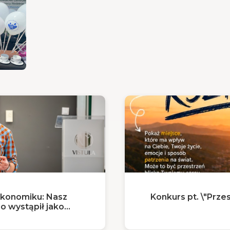
Ekonomiku: Nasz
Konkurs pt. \"Przes
go wystąpił jako
u Językowego PASE