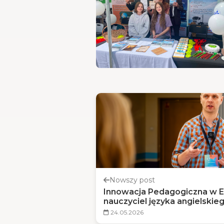
Nowszy post
Innowacja Pedagogiczna w 
nauczyciel języka angielskie
prelegent podczas Kongres
24.05.2026