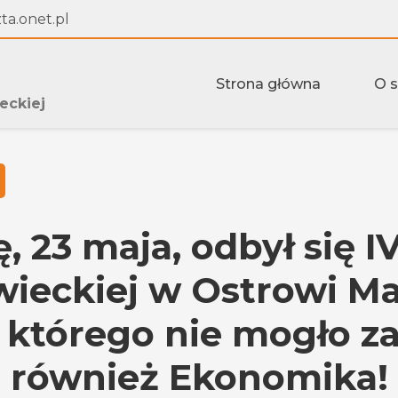
a.onet.pl
Strona główna
O 
eckiej
 23 maja, odbył się I
wieckiej w Ostrowi Ma
 którego nie mogło z
również Ekonomika!